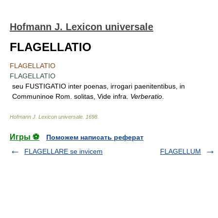
Hofmann J. Lexicon universale
FLAGELLATIO
FLAGELLATIO
FLAGELLATIO
seu FUSTIGATIO inter poenas, irrogari paenitentibus, in
Communinoe Rom. solitas, Vide infra.
Verberatio
.
Hofmann J. Lexicon universale
.
1698
.
Игры ⚽
Поможем написать реферат
FLAGELLARE se invicem
FLAGELLUM