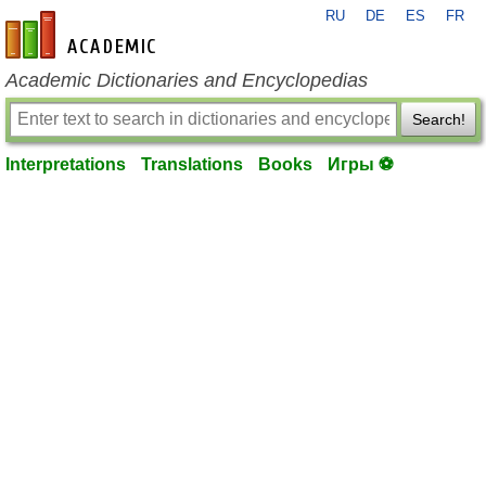
RU
DE
ES
FR
en-academic.com
Academic Dictionaries and Encyclopedias
Search!
Interpretations
Translations
Books
Игры ⚽