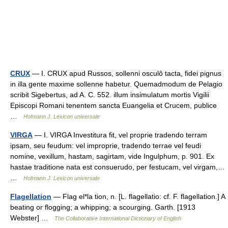
CRUX
— I. CRUX apud Russos, sollenni osculô tacta, fidei pignus
in illa gente maxime sollenne habetur. Quemadmodum de Pelagio
scribit Sigebertus, ad A. C. 552. illum insimulatum mortis Vigilii
Episcopi Romani tenentem sancta Euangelia et Crucem, publice
…
Hofmann J. Lexicon universale
VIRGA
— I. VIRGA Investitura fit, vel proprie tradendo terram
ipsam, seu feudum: vel improprie, tradendo terrae vel feudi
nomine, vexillum, hastam, sagirtam, vide Ingulphum, p. 901. Ex
hastae traditione nata est consuerudo, per festucam, vel virgam,…
…
Hofmann J. Lexicon universale
Flagellation
— Flag el*la tion, n. [L. flagellatio: cf. F. flagellation.] A
beating or flogging; a whipping; a scourging. Garth. [1913
Webster] …
The Collaborative International Dictionary of English