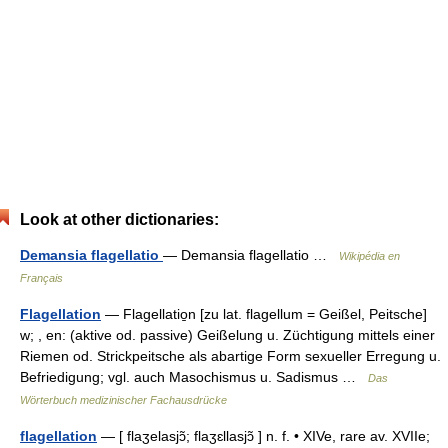
Look at other dictionaries:
Demansia flagellatio
— Demansia flagellatio …
Wikipédia en
Français
Flagellation
— Flagellatio̱n [zu lat. flagellum = Geißel, Peitsche]
w; , en: (aktive od. passive) Geißelung u. Züchtigung mittels einer
Riemen od. Strickpeitsche als abartige Form sexueller Erregung u.
Befriedigung; vgl. auch Masochismus u. Sadismus …
Das
Wörterbuch medizinischer Fachausdrücke
flagellation
— [ flaʒelasjɔ̃; flaʒɛllasjɔ̃ ] n. f. • XIVe, rare av. XVIIe;