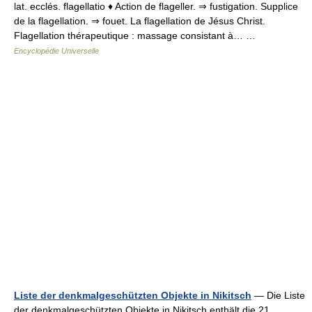
lat. ecclés. flagellatio ♦ Action de flageller. ⇒ fustigation. Supplice
de la flagellation. ⇒ fouet. La flagellation de Jésus Christ.
Flagellation thérapeutique : massage consistant à… …
Encyclopédie Universelle
Liste der denkmalgeschützten Objekte in Nikitsch
— Die Liste
der denkmalgeschützten Objekte in Nikitsch enthält die 21