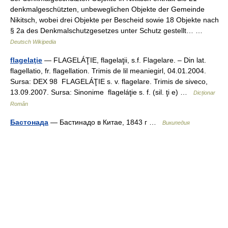
denkmalgeschützten, unbeweglichen Objekte der Gemeinde
Nikitsch, wobei drei Objekte per Bescheid sowie 18 Objekte nach
§ 2a des Denkmalschutzgesetzes unter Schutz gestellt… …
Deutsch Wikipedia
flagelaţie
— FLAGELÁŢIE, flagelaţii, s.f. Flagelare. – Din lat.
flagellatio, fr. flagellation. Trimis de lil meaniegirl, 04.01.2004.
Sursa: DEX 98 FLAGELÁŢIE s. v. flagelare. Trimis de siveco,
13.09.2007. Sursa: Sinonime flageláţie s. f. (sil. ţi e) …
Dicționar
Român
Бастонада
— Бастинадо в Китае, 1843 г …
Википедия